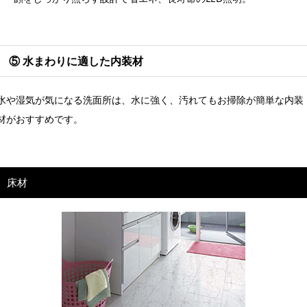
⑤ 水まわりに適した内装材
水や湿気が気になる洗面所は、水に強く、汚れてもお掃除が簡単な内装
材がおすすめです。
床材