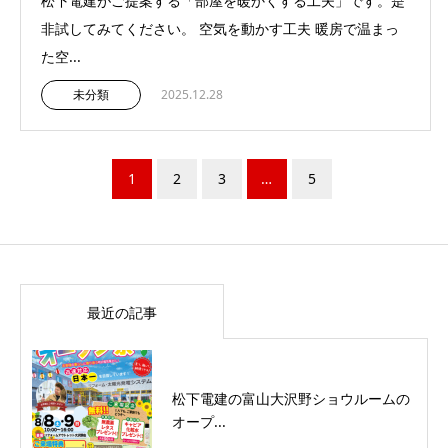
松下電建がご提案する「部屋を暖かくする工夫」です。是
非試してみてください。 空気を動かす工夫 暖房で温まっ
た空...
未分類
2025.12.28
1
2
3
…
5
最近の記事
松下電建の富山大沢野ショウルームの
オープ...