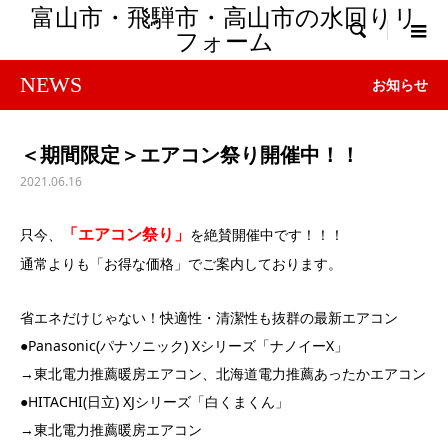
富山市・飛騨市・高山市の水回りリ

フォーム
NEWS
お知らせ
＜期間限定＞エアコン祭り開催中！！
2021.06.16
「エアコン祭り」
只今、
を絶賛開催中です！！！
通常よりも「お得な価格」でご案内しております。
省エネだけじゃない！快適性・清潔性も抜群の最新エアコン
●Panasonic(パナソニック) Xシリーズ「ナノイーX」
→東北電力推薦暖房エアコン、北海道電力推薦あったかエアコン
●HITACHI(日立) XJシリーズ「白くまくん」
→東北電力推薦暖房エアコン