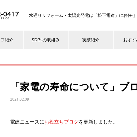
水廻りリフォーム・太陽光発電は「松下電建」にお任せ
ッフ紹介
SDGsの取組み
実績紹介
おすす
「家電の寿命について」ブ
2021.02.09
電建ニュースに
お役立ちブログ
を更新しました。